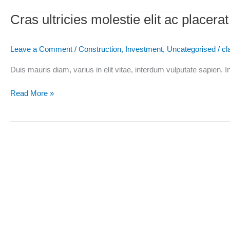
tortor
Cras ultricies molestie elit ac placerat
Cras
ultricies
molestie
Leave a Comment
/
Construction
,
Investment
,
Uncategorised
/
cl
elit
ac
Duis mauris diam, varius in elit vitae, interdum vulputate sapien.
placerat
Read More »