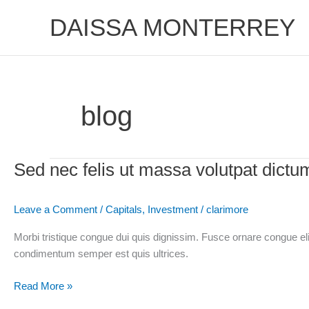
Skip
DAISSA MONTERREY
to
content
blog
Sed nec felis ut massa volutpat dictum
Sed
nec
felis
Leave a Comment
/
Capitals
,
Investment
/
clarimore
ut
massa
Morbi tristique congue dui quis dignissim. Fusce ornare congue eli
volutpat
condimentum semper est quis ultrices.
dictum
quis
Read More »
id